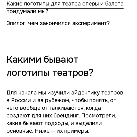
Этот способ выбирают, когда хотят сделать
акцент на эпохе, в которую был создан
конкретный театр. Для старинных театров с
многовековой историей — классический
помпезный стиль с изображением, похожим
на гравюры, и спокойной типографикой, для
созданных в советское время — леттеринг в
советском стиле.
Примеры логотипов «от истории»
:
Королевская опера (Лондон), Большой театр (Москва),
Московский академический театр сатиры, РАМТ —
Российский академический молодёжный театр (Москва),
Малый театр (Москва)