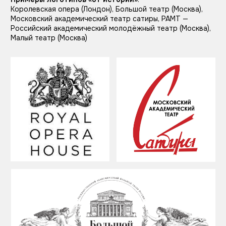
От характера
Когда театр хочет сделать акцент на
направлениях, в которых работает.
Классические театры — классические образы.
Театры, ставящие современные спектакли и
любящие эксперименты, — смелая работа с
типографикой и нестандартными образами.
Примеры логотипов «от
характера»
: Театр оперетты
Пятигорска, Гоголь центр, Электротеатр Станиславский
(Москва), Курский театр кукол, Новый театр (Сидней)