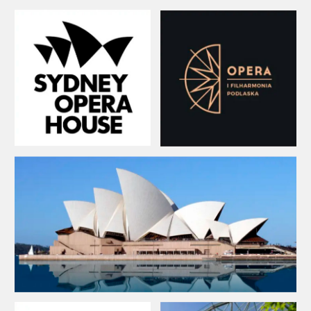
Название театра можно обыграть способами
типографики и сделать это по- разному.
Например, собрать композицию из первых
букв названия или выделить одну букву и
выразительно её оформить. Иногда для
более ёмкого брендинга изобретают новое
название: например Новосибирский
академический театр оперы и балета в
айдентике стали называть НОВАТ.
Примеры логотипов «от названия»
: Театр Олега
Табакова (Москва), НОВАТ (Новосибирск), Урал Опера
Балет (Екатеринбург), Пермский театр оперы и
балета, Опера и Балет Фландрии, Нью-Йоркская Сити
Опера