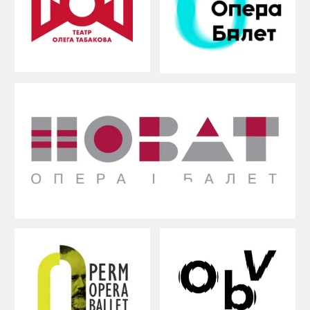
однородный образ Чебоксар в целом.
Мы соединили образ колонны с капителью
и орнаментальное древо жизни, лежащее в
основе чувашской геральдики. Получили
выразительный графический символ,
поддержали его типографикой
От внутреннего убранства: