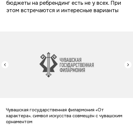
Здание Чувашского театра оперы и балета —
сохранившийся образец стиля брутализма.
Оно знакомо людям (кому-то — хотя бы по
мемам: )), театр десятилетиями использовал
его силуэт в своей айдентике. Поэтому в
третьем варианте мы решили графически
обыграть его архитектуру, посмотрев на
здание в немного другом ракурсе. Сделали
акцент на типографике и использовали
гуманистический шрифт, чтобы подчеркнуть
театральность.
Чувашская государственная филармония «От
характера», символ искусства совмещён с чувашским
орнаментом