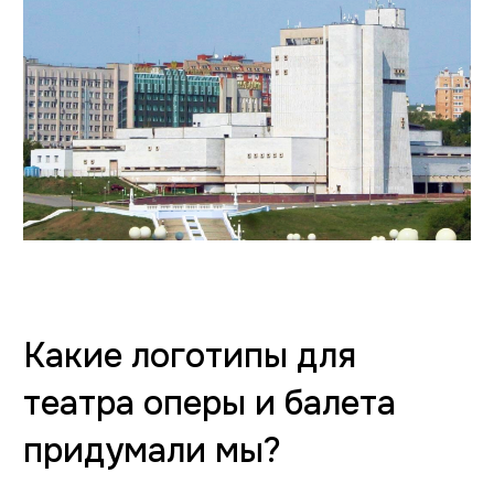
Бриф
Давайте обсудим
ваш проект?
Проконсультируем о создании вашего сайта,
зададим правильные вопросы, предложим
решение, рассчитаем бюджет
Что вам нужно разработать?
сайт
брендинг
дизайн-поддержка