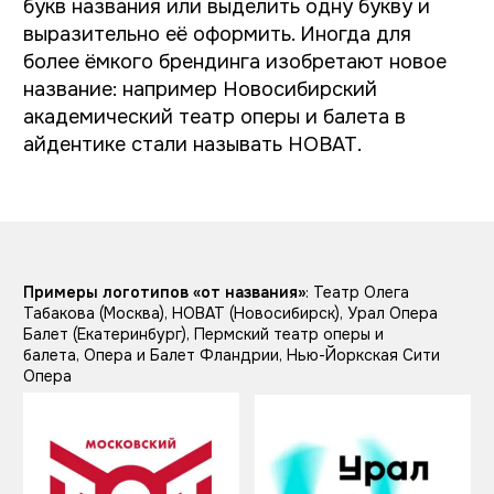
театра оперы и балета
придумали мы?
Мы попробовали три подхода: от характера,
от убранства и от архитектуры.
От характера: Национальная
интерпретация классики
В этом варианте мы решили подчеркнуть
чувашскость и классичность, как это делают
другие местные театры. Таким образом
разные театры смогут работать на