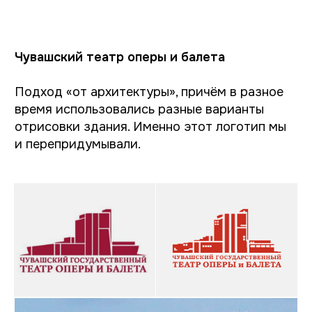
Эпилог: чем закончился
эксперимент?
Представляя свои варианты логотипа мы не
знали, будет ли один из них использоваться
театром на самом деле. К концу 2022 года
Чувашский театр оперы и балета провёл
ребрендинг — пусть и без нашего участия :)
А нам этот эксперимент дал много новых
знаний и понимание темы — и они останутся
с нами навсегда.
Предлагаем заполнить
бриф на разработку
брендинга