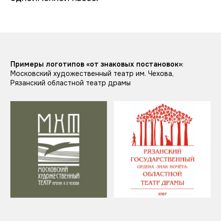
От внутреннего убранства
Когда внутри здания есть примечательный
элемент, можно оттолкнуться от него. Так
логотип Оперы Сан-Франциско отсылает к
своей запоминающейся люстре. А для
логотипа Донбасс Оперы использовали
линии купола в зрительном зале.
Примеры логотипов «от
внутреннего убранства»
:
Опера Сан-Франциско, Донбасс Опера