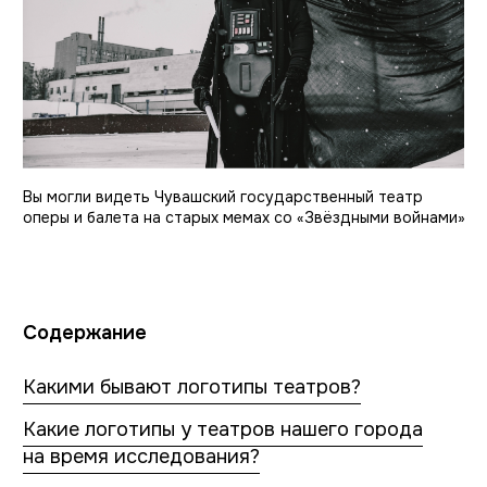
Какие логотипы у театров нашего города
на время исследования?
Какие логотипы для театра оперы и балета
придумали мы?
Эпилог: чем закончился эксперимент?
Какими бывают
логотипы театров?
Для начала мы изучили айдентику театров
в России и за рубежом, чтобы понять, от
чего вообще отталкиваются, когда
создают для них брендинг. Посмотрели,
какие бывают подходы, и выделили
основные. Ниже — их примеры.
От истории