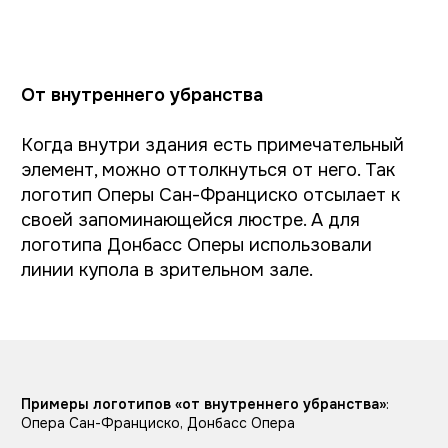
Какие логотипы у театров
нашего города на время
исследования?
Театры-конкуренты
Главные конкуренты любого городского
театра — другие городские театры. Поэтому
мы дополнительно изучили айдентику
театров Чебоксар. У некоторых она
предсказуемо застряла в девяностых, это
ожидаемо: государственные театры —
довольно консервативная среда, да и