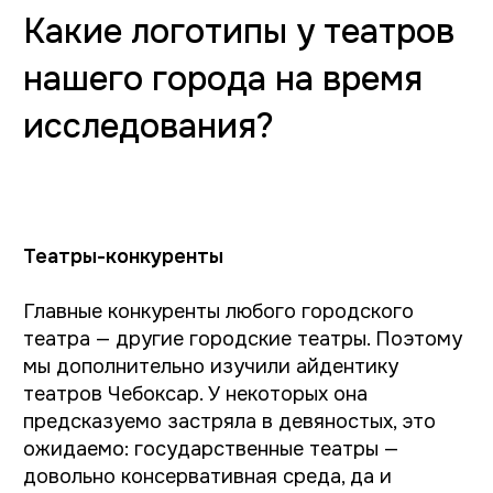
От архитектуры: Использование
знакового силуэта