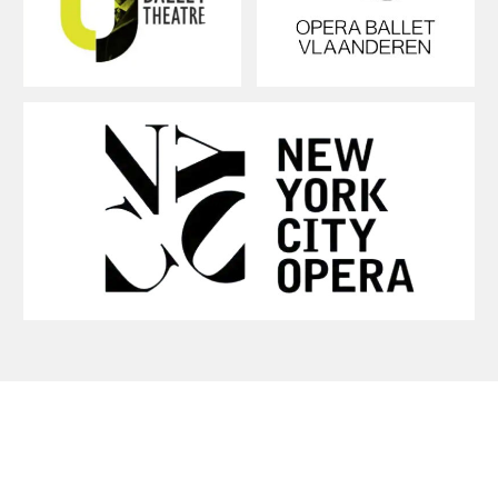
Отсылка к освещению театра
Оформление освещения в Чувашском театре
оперы и балета сохранилось с советских
времён, выглядит уникальным и несёт в себе
историю. Поэтому мы решили оттолкнуться
от него. Декор люстр напоминает декор
чувашских украшений, в логотипе мы усилили
этот эффект.