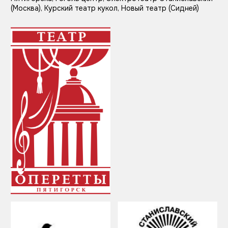
От архитектуры
Этот приём хорошо подходит для театров с
необычными, нестандартными зданиями,
которые сами по себе работают как бренд.
Такие логотипы отсылают к запоминающимся
формам здания.
Примеры логотипов «от
архитектуры»
: Сиднейский
оперный театр, Ростовский музыкальный театр,
Опера и филармония Подляска (Белосток, Польша)