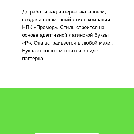
Давайте обсудим
До работы над интернет-каталогом,
ваш проект?
создали фирменный стиль компании
НПК «Промер». Стиль строится на
Проконсультируем о создании вашего сайта,
основе адаптивной латинской буквы
зададим правильные вопросы, предложим
решение, рассчитаем бюджет
«P». Она встраивается в любой макет.
Буква хорошо смотрится в виде
Что вам нужно разработать?
паттерна.
сайт
брендинг
дизайн-поддержка
другое
+7