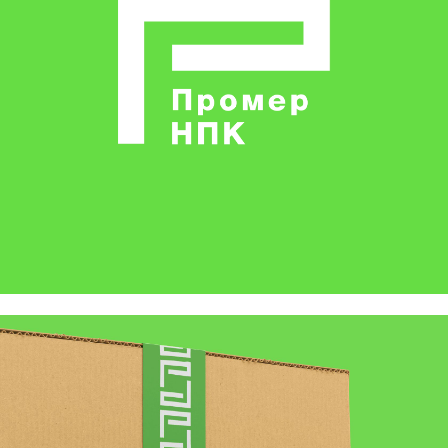
Я даю согласие на обработку персональных
данных и соглашаюсь с
Политикой обработки
персональных данных
Получить консультацию
Не хотите ждать? Свяжитесь с нами
+7 835 266 57 30
info@indigoamigo.ru
Вакансии