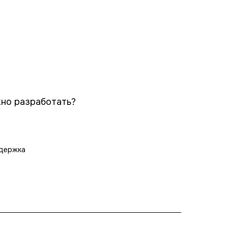
жно разработать?
держка