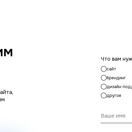
им
Что вам ну
сайт
брендинг
дизайн-под
айта,
другое
им