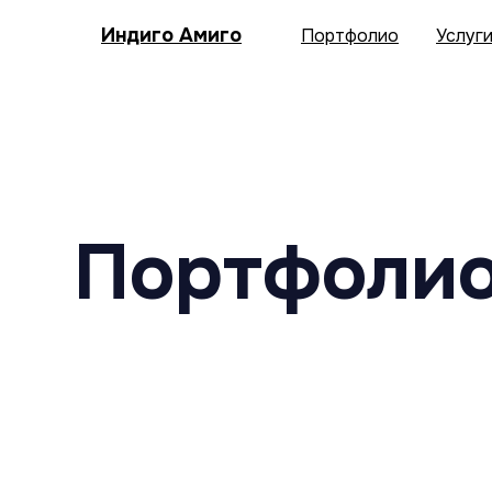
Индиго Амиго
Портфолио
Услуг
Портфоли