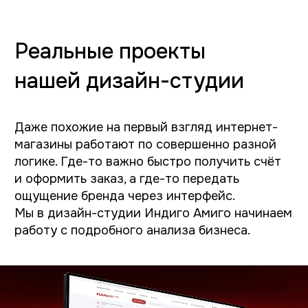
В результате обновления интернет-
магазин полностью соответствует
позиционированию люксового бренда.
Нам удалось объединить стиль
и функциональность, создав понятный
инструмент продаж для требовательной
аудитории.
Посмотреть кейс
Как выглядит работа над
интернет-магазином
Этап 1. Аудит и стратегия
На старте мы проводим интервью
с владельцем бизнеса, отделом продаж,
маркетингом, ИТ-специалистами. Это
немного похоже на архитектурное
обследование перед строительством дома.