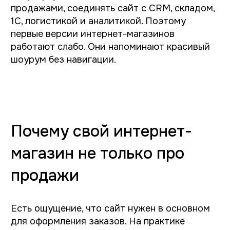
Обычно переход выглядит не как резкий
отказ от площадок. Чаще бизнес идёт
поэтапно. Сначала появляется сайт-каталог.
Потом полноценный интернет-магазин.
Дальше CRM, автоматизация, email-
маркетинг, программа лояльности, личный
кабинет, аналитика. Постепенно бренд
начинает собирать вокруг себя собственную
инфраструктуру. И в какой-то момент
маркетплейс становится не единственным
источником продаж, а одним из каналов.
Почему универсальные
решения редко работают
Здесь часто возникает соблазн выбрать
самый быстрый путь. Например взять
шаблон с готовой структурой без анализа
бизнеса. Иногда это действительно
работает, но если смотреть чуть дальше,