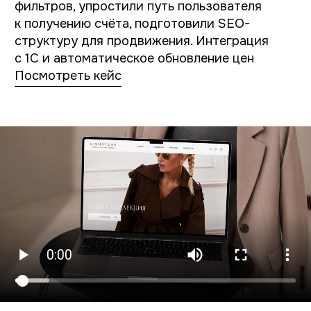
заметен пользователю, но именно
он определяет, насколько бизнесу будет
удобно работать с магазином дальше.
Этап 5. Тестирование и запуск
Перед запуском мы проверяем скорость
загрузки, адаптивность, безопасность,
корректность работы функционала.
Параллельно обучаем команду работе
с админ-панелью. Это похоже на настройку
сложного инструмента перед тем, как
он начинает работать каждый день.
Этап 6. Поддержка и развитие
После запуска проект не «замораживается».
Бизнес меняется, появляются новые задачи,
расширяется ассортимент, меняется
логистика и сценарии продаж. Поэтому
интернет-магазин обычно развивается
постепенно, как любая живая система.
И здесь особенно важна возможность
спокойно дорабатывать проект без
ощущения, что его нужно собирать заново.