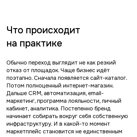
За 11+ лет работы мы реализовали более
200 проектов.
И, наверное, один из самых показательных
моментов — около 40% клиентов
продолжают работать с нами после запуска
сайта. Ещё часть приходит
по рекомендациям. Обычно это происходит
не из-за «вау-дизайна». Скорее потому, что
интернет-магазин живая система. Она
развивается вместе с бизнесом. И здесь
важно, чтобы разработка не существовала
отдельно от реальных процессов компании.
Реальные проекты
нашей дизайн-студии
Даже похожие на первый взгляд интернет-
магазины работают по совершенно разной
логике. Где-то важно быстро получить счёт
и оформить заказ, а где-то передать