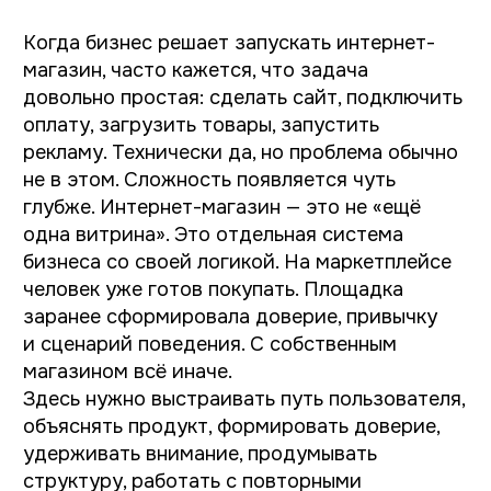
хороший интернет-магазин работает шире.
Он становится пространством, где бренд
начинает говорить своим голосом. Особенно
это заметно в нишах косметики, одежды,
бытовой химии, где решение о покупке часто
связано не только с ценой. Например,
на маркетплейсе шампунь выглядит как
карточка среди сотен похожих. У покупателя
несколько секунд внимания.
В собственном магазине можно иначе
показать продукт: объяснить состав,
показать сценарии пользования, собрать
линейки, рассказать про философию
бренда и это меняет восприятие. Бренд —
это не логотип и не упаковка. Скорее
система ориентиров, по которым человек
понимает: «это мне подходит».
Что происходит
на практике