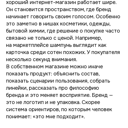
быстро становится понятно, что разные
категории товаров требуют разной логики.
Например, интернет-магазин косметики
работает не так, как интернет-магазин
одежды. Поэтому хороший интернет-
магазин обычно начинается не с дизайна,
а с понимания, как человек принимает
решение, что мешает покупке, как устроены
внутренние процессы бизнеса, и где сайт
должен экономить время команде,
а не создавать новые сложности.
Разработка интернет-
магазина — это работа
с системой
Мы занимаемся разработкой интернет-
магазинов и сервисов под ключ на Tilda
Publishing и 1С-Битрикс. Создаём проекты
со сложной логикой, интеграциями с CRM,
Битрикс, 1С и платёжными системами.