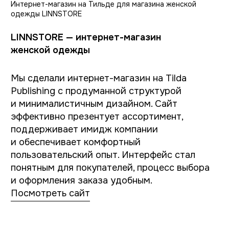
Что важно понять
перед запуском
Собственный интернет-магазин редко
начинает приносить результат мгновенно
и это нормально. Свой магазин работает
иначе — он постепенно формирует
устойчивую связь с аудиторией, но именно
эта связь со временем становится главным
активом бренда.
Если вы планируете запуск интернет-
магазина или хотите понять, как выстроить
переход с маркетплейсов без хаоса и лишних
затрат можно начать с простого разговора
и брифа. Иногда уже на этапе обсуждения
становится понятно, какие задачи
действительно важны сейчас, а что можно
оставить на потом.
Заполните бриф
или напишите нам
info@indigoamigo.ru
и мы поможем