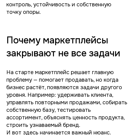
экосистему. Представьте магазин одежды
в огромном торговом центре. Люди заходят,
покупают вещи, но редко запоминают
интерьер, атмосферу или продавца. Они
запоминают сам торговый центр.
С маркетплейсами работает похожая
механика.
Где обычно возникает
главная ошибка
Когда бизнес решает запускать интернет-
магазин, часто кажется, что задача
довольно простая: сделать сайт, подключить
оплату, загрузить товары, запустить
рекламу. Технически да, но проблема обычно
не в этом. Сложность появляется чуть
глубже. Интернет-магазин — это не «ещё
одна витрина». Это отдельная система
бизнеса со своей логикой. На маркетплейсе
человек уже готов покупать. Площадка