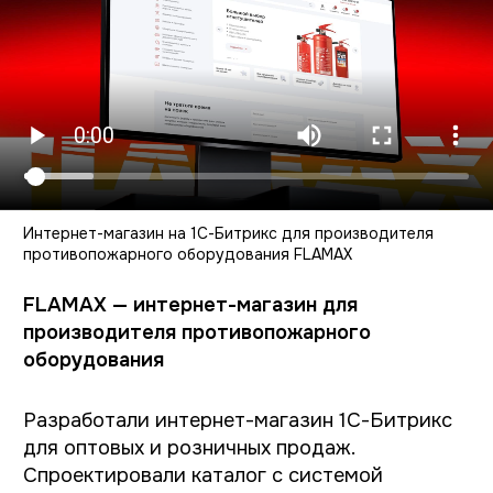
Этап 2. Проектирование
Дальше появляется структура сайта
и кликабельный прототип в Figma. Это
важный момент, который часто
недооценивают. Прототип помогает увидеть
логику магазина, именно здесь собирается
пользовательский сценарий.
Этап 3. Дизайн
После утверждения структуры начинается
визуальная часть. Мы разрабатываем
дизайн-концепцию первых экранов,
а затем — все страницы сайта и мобильные
версии. Но дизайн интернет-магазина — это
не только про красоту, а скорее про
управление вниманием.
Этап 4. Разработка и интеграции
После согласования дизайн переносится
на Тильду или Битрикс. Мы настраиваются
CRM, 1С, платёжные системы и другие
интеграции. Это тот этап, который редко