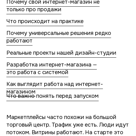
Разработка интернет-магазина —
это работа с системой
Как выглядит работа над интернет-
магазином
Что важно понять перед запуском
Маркетплейсы часто похожи на большой
торговый центр. Трафик уже есть. Люди идут
потоком. Витрины работают. На старте это
действительно помогает бизнесу расти
быстрее, но почти у каждого бренда
наступает момент, когда внутри этой
системы становится тесно. Сначала это
ощущается как мелкие ограничения:
комиссии растут, конкуренты стоят
буквально в соседней карточке. Клиент
запоминает не магазин, а площадку. А сам
бренд постепенно превращается в набор
фотографий и цен со скидкой. И здесь
возникает вопрос: «А что будет, если завтра
мы захотим строить отношения с клиентом
напрямую?».
Именно в этот момент бизнес начинает