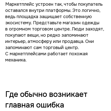
заранее сформировала доверие, привычку
и сценарий поведения. С собственным
магазином всё иначе.
Здесь нужно выстраивать путь пользователя,
объяснять продукт, формировать доверие,
удерживать внимание, продумывать
структуру, работать с повторными
продажами, соединять сайт с CRM, складом,
1С, логистикой и аналитикой. Поэтому
первые версии интернет-магазинов
работают слабо. Они напоминают красивый
шоурум без навигации.
Почему свой интернет-
магазин не только про
продажи
Есть ощущение, что сайт нужен в основном
для оформления заказов. На практике