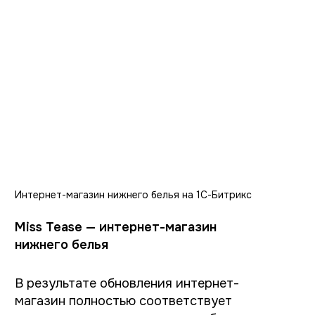
разобраться и предложить решение.
Давайте обсудим
ваш проект?
Проконсультируем о создании вашего сайта,
зададим правильные вопросы, предложим
решение, рассчитаем бюджет
Что вам нужно разработать?
сайт
брендинг
дизайн-поддержка