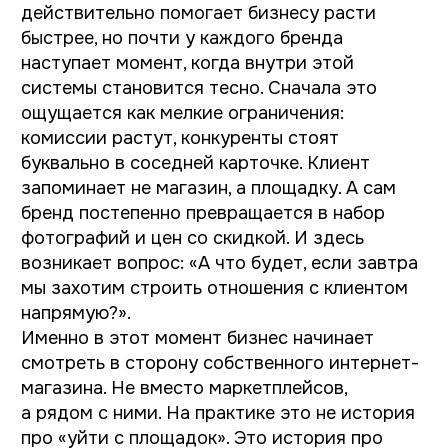
смотреть в сторону собственного интернет-
магазина. Не вместо маркетплейсов,
а рядом с ними. На практике это не история
про «уйти с площадок». Это история про
контроль, устойчивость и собственную
точку опоры.
Почему маркетплейсы
закрывают не все задачи
На старте маркетплейс решает главную
проблему — помогает продавать, но когда
бизнес растёт, появляются задачи другого
уровня. Например: удерживать клиента,
управлять повторными продажами, собирать
собственную базу, тестировать
ассортимент, объяснять ценность продукта,
строить узнаваемый бренд.
И вот здесь начинается важный нюанс.
Маркетплейс устроен так, чтобы покупатель
оставался внутри платформы. Это логично,
ведь площадка защищает собственную