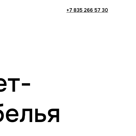
+7 835 266 57 30
ет-
белья