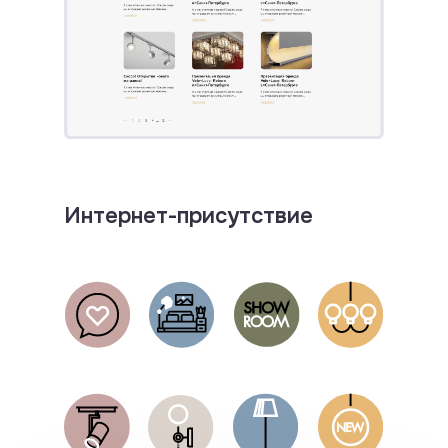
Давайте обсудим
ваш проект?
Проконсультируем о создании вашего сайта,
зададим правильные вопросы, предложим
решение, рассчитаем бюджет
Интернет-присутствие
Что вам нужно разработать?
сайт
брендинг
дизайн-поддержка
другое